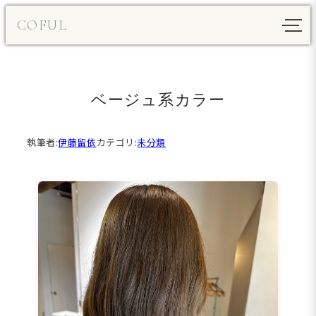
内
COFUL
容
を
ス
キ
ベージュ系カラー
ッ
プ
執筆者:
伊藤留依
カテゴリ:
未分類