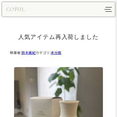
内
COFUL
容
を
ス
キ
人気アイテム再入荷しました
ッ
プ
執筆者:
鈴木美紀
カテゴリ:
未分類