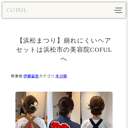
内
COFUL
容
を
ス
キ
【浜松まつり】崩れにくいヘア
ッ
プ
セットは浜松市の美容院COFUL
へ
執筆者:
伊藤留依
カテゴリ:
未分類