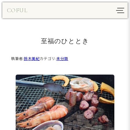
内
COFUL
容
を
ス
キ
至福のひととき
ッ
プ
執筆者:
鈴木美紀
カテゴリ:
未分類