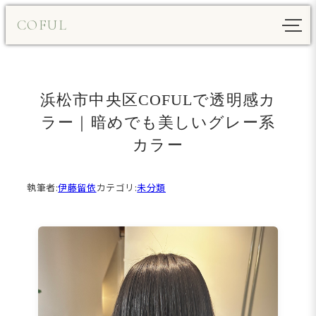
内
COFUL
容
を
ス
キ
浜松市中央区COFULで透明感カ
ッ
プ
ラー｜暗めでも美しいグレー系
カラー
執筆者:
伊藤留依
カテゴリ:
未分類