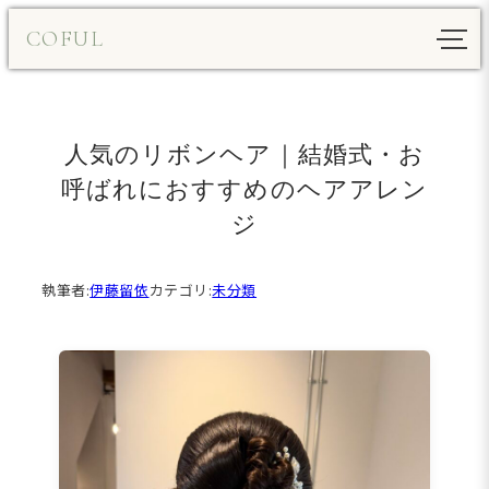
内
COFUL
容
を
ス
キ
人気のリボンヘア｜結婚式・お
ッ
プ
呼ばれにおすすめのヘアアレン
ジ
執筆者:
伊藤留依
カテゴリ:
未分類