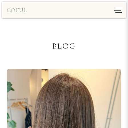
内
COFUL
容
を
ス
キ
ッ
BLOG
プ