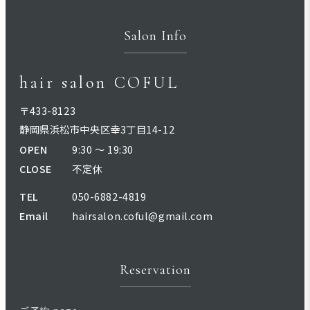
Salon Info
hair salon COFUL
〒433-8123
静岡県浜松市中央区幸3丁目14-12
OPEN
9:30 〜 19:30
CLOSE
不定休
TEL
050-6882-4819
Email
hairsalon.coful@gmail.com
Reservation